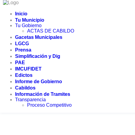
Inicio
Tu Municipio
Tu Gobierno
ACTAS DE CABILDO
Gacetas Municipales
LGCG
Prensa
Transparencia
Simplificación y Dig
Accede a toda la información
PAE
IMCUFIDET
pública de oficio relacionada con tu
Edictos
Informe de Gobierno
municipio
Cabildos
Información de Tramites
Transparencia
Proceso Competitivo